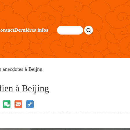
ontact
Dernières infos
 anecdotes à Beijng
ien à Beijing