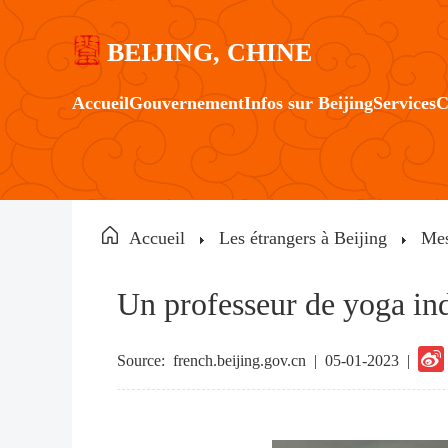
BEIJING, CHINE
Accueil
Gouvernement
Infos sur Beijing
Services
C
Accueil
Les étrangers à Beijing
Mes
Un professeur de yoga ind
Source:
french.beijing.gov.cn
|
05-01-2023 |