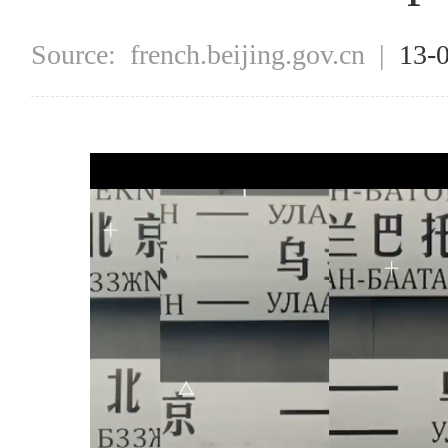
Source:
french.beijing.gov.cn
|
13-