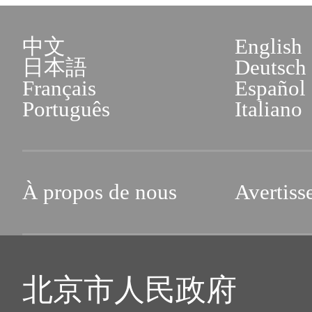
中文
English
日本語
Deutsch
Français
Español
Português
Italiano
À propos de nous
Avertiss
北京市人民政府