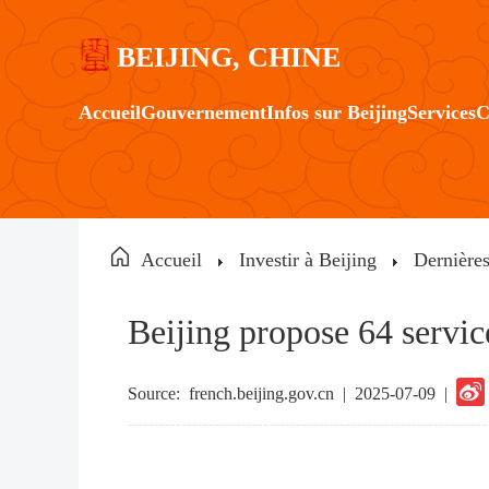
BEIJING, CHINE
Accueil
Gouvernement
Infos sur Beijing
Services
C
Accueil
Investir à Beijing
Dernières
Beijing propose 64 servic
Source:
french.beijing.gov.cn
|
2025-07-09 |