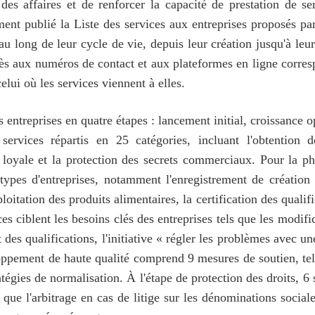
es affaires et de renforcer la capacité de prestation de se
t publié la Liste des services aux entreprises proposés par
au long de leur cycle de vie, depuis leur création jusqu'à leur
'accès aux numéros de contact et aux plateformes en ligne corr
elui où les services viennent à elles.
s entreprises en quatre étapes : lancement initial, croissance 
services répartis en 25 catégories, incluant l'obtention 
ce loyale et la protection des secrets commerciaux. Pour la 
 types d'entreprises, notamment l'enregistrement de création 
ploitation des produits alimentaires, la certification des qual
es ciblent les besoins clés des entreprises tels que les modifica
des qualifications, l'initiative « régler les problèmes avec une
oppement de haute qualité comprend 9 mesures de soutien, telle
tégies de normalisation. À l'étape de protection des droits, 6 
ls que l'arbitrage en cas de litige sur les dénominations socia