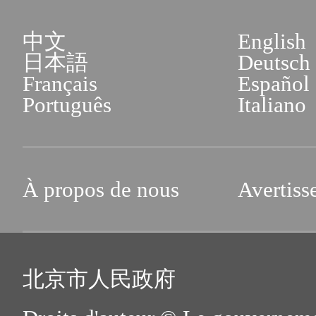
中文
English
日本語
Deutsch
Français
Español
Português
Italiano
À propos de nous
Avertiss
北京市人民政府