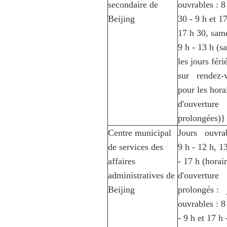
secondaire de
ouvrables : 
Beijing
30 - 9 h et 17
17 h 30, same
9 h - 13 h (s
les jours féri
sur rendez-
pour les hora
d'ouverture
prolongées)}
Centre municipal
Jours ouvrab
de services des
9 h - 12 h, 1
affaires
- 17 h (horai
administratives de
d'ouverture
Beijing
prolongés : 
ouvrables : 8
- 9 h et 17 h 