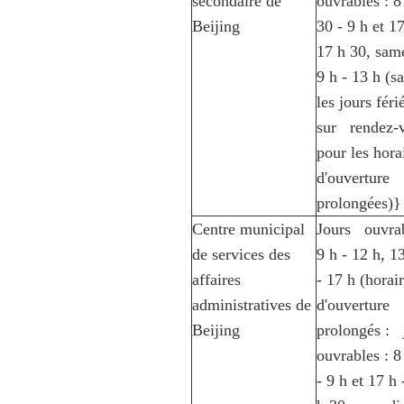
secondaire de
ouvrables : 
Beijing
30 - 9 h et 17
17 h 30, same
9 h - 13 h (s
les jours féri
sur rendez-
pour les hora
d'ouverture
prolongées)}
Centre municipal
Jours ouvrab
de services des
9 h - 12 h, 1
affaires
- 17 h (horai
administratives de
d'ouverture
Beijing
prolongés : 
ouvrables : 8
- 9 h et 17 h 