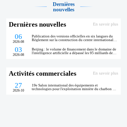
Dernières
nouvelles
Dernières nouvelles
En savoir plus
06
Publication des versions officielles en six langues du
Règlement sur la construction du centre international
2026-08
d'arbitrage commercial de Beijing
03
Beijing : le volume de financement dans le domaine de
l'intelligence artificielle a dépassé les 95 milliards de
2026-08
yuans au premier semestre de cette année
Activités commerciales
En savoir plus
27
19e Salon international des équipements et
technologies pour l'exploitation minière du charbon de
2026-10
Beijing