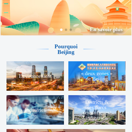
En savoir plus
Pourquoi
Beijing
« deux zones »
Environnement
de Beijing
Districts &
ses parcs
Industries
scientifiques/
industriels