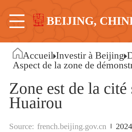
BEIJING, CHIN
Accueil
Investir à Beijing
D
Aspect de la zone de démonstr
Zone est de la cité
Huairou
french.beijing.gov.cn
2024