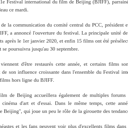
11e Festival international du film de Beijing (BJIFF), parr
deau ce mardi.
 de la communication du comité central du PCC, président e
FF, a annoncé l'ouverture du festival. La principale unité de
ts après le 1er janvier 2020, et enfin 15 films ont été préséle
et se poursuivra jusqu'au 30 septembre.
iennent d'être restaurés cette année, et certains films so
t de son influence croissante dans l'ensemble du Festival int
 films hors ligne du BJIFF.
 Film de Beijing accueillera également de multiples forums 
cinéma d'art et d'essai. Dans le même temps, cette année
Beijing", qui joue un peu le rôle de la girouette des tendance
néastes et les fans peuvent voir plus d'excellents films dans