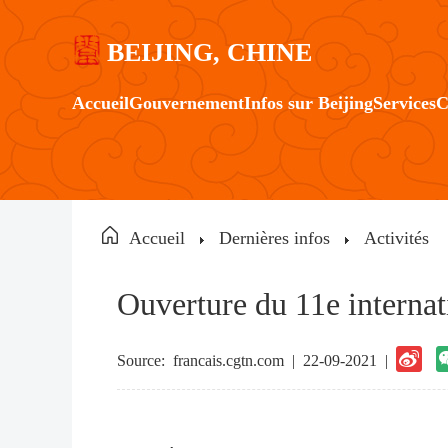
BEIJING, CHINE
Accueil
Gouvernement
Infos sur Beijing
Services
C
Accueil
Dernières infos
Activités
Ouverture du 11e internat
Source:
francais.cgtn.com
|
22-09-2021 |