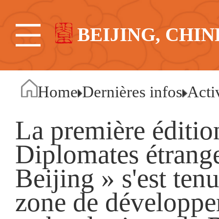
BEIJING, CHIN
Home
Dernières infos
Acti
La première éditio
Diplomates étrange
Beijing » s'est ten
zone de développe