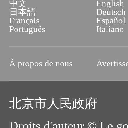
中文
English
日本語
Deutsch
Français
Español
Português
Italiano
À propos de nous
Avertiss
北京市人民政府
Droits d'auteur © Le g