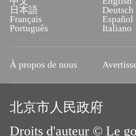
中文
English
日本語
Deutsch
Français
Español
Português
Italiano
À propos de nous
Avertiss
北京市人民政府
Droits d'auteur © Le g