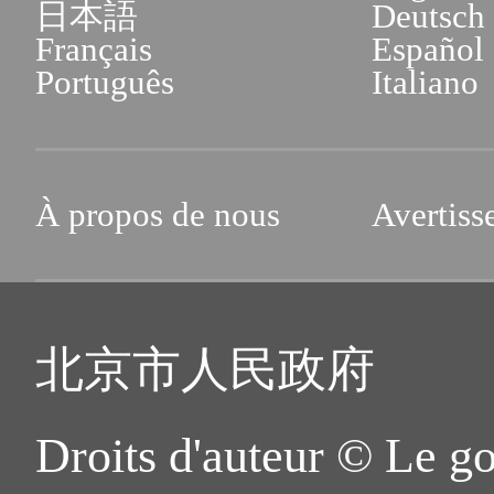
日本語
Deutsch
Français
Español
Português
Italiano
À propos de nous
Avertiss
北京市人民政府
Droits d'auteur © Le g