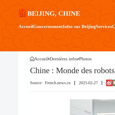
BEIJING, CHINE
Accueil
Gouvernement
Infos sur Beijing
Services
C
Accueil
Dernières infos
Photos
Chine : Monde des robots
French.news.cn
2025-02-27