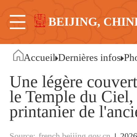
BEIJING, CHIN
Accueil
Dernières infos
Ph
Une légère couvert
le Temple du Ciel,
printanier de l'anc
french.beijing.gov.cn
2026