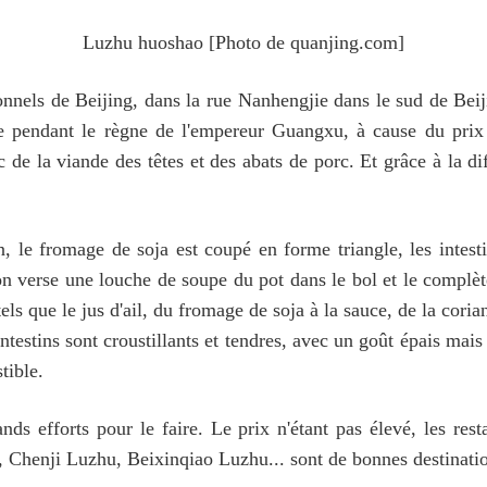
Luzhu huoshao [Photo de quanjing.com]
onnels de Beijing, dans la rue Nanhengjie dans le sud de Bei
e pendant le règne de l'empereur Guangxu, à cause du prix
 de la viande des têtes et des abats de porc. Et grâce à la dif
, le fromage de soja est coupé en forme triangle, les intest
n verse une louche de soupe du pot dans le bol et le complète
tels que le jus d'ail, du fromage de soja à la sauce, de la cori
ntestins sont croustillants et tendres, avec un goût épais mai
tible.
ds efforts pour le faire. Le prix n'étant pas élevé, les res
 Chenji Luzhu, Beixinqiao Luzhu... sont de bonnes destinat