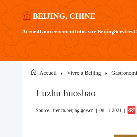
BEIJING, CHINE
Accueil
Gouvernement
Infos sur Beijing
Services
C
Accueil
Vivre à Beijing
Gastronom
Luzhu huoshao
Source:
french.beijing.gov.cn
|
08-11-2021 |