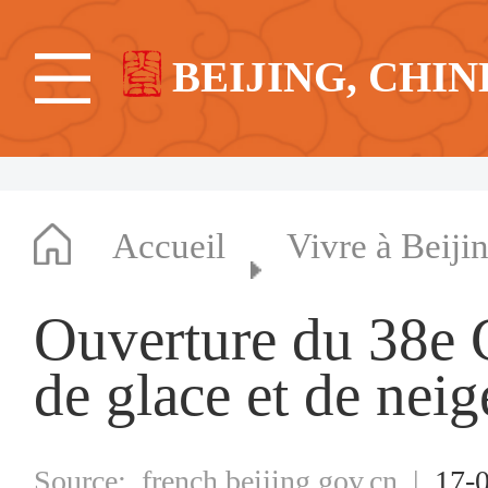
BEIJING, CHIN
Accueil
Vivre à Beiji
Ouverture du 38e 
de glace et de nei
Source:
french.beijing.gov.cn
|
17-