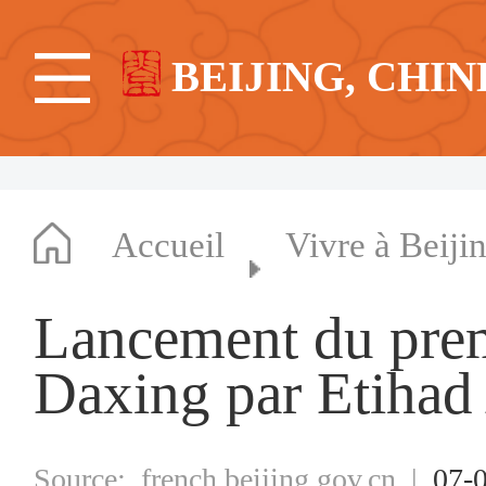
BEIJING, CHIN
Accueil
Vivre à Beiji
Lancement du pre
Daxing par Etihad
Source:
french.beijing.gov.cn
|
07-