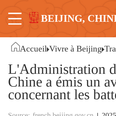
BEIJING, CHIN
Accueil
Vivre à Beijing
Tra
L'Administration de
Chine a émis un av
concernant les batt
french.beijing.gov.cn
2025