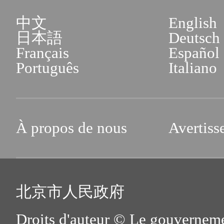
中文
English
日本語
Deutsch
Français
Español
Português
Italiano
À propos de nous
Avertiss
北京市人民政府
Droits d'auteur © Le gouverneme