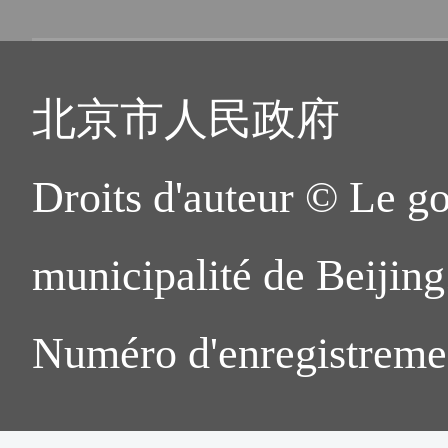
municipal de la sécurité pu
de-chaussée, Bâtiment 30
Rue Jiuxianqiao Beilu, Dis
北京市人民政府
5. Salle de service pour les
Droits d'auteur © Le g
sorties de Chaoyang (CBD) 
municipalité de Beijing.
Immeuble de bureaux, Beij
Rue Dongsanhuan Zhonglu,
Numéro d'enregistreme
6. Salle de service pour les