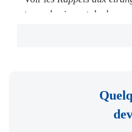
de permis de travail pour les
types de visas et de docum
pendant plus de 90 jours), 
sur les heures d'ouverture e
administrative, et la lettr
chaque sous-bureau.
acceptant la demande de 
Lieux de traitement
compétentes de la munici
ressources humaines et de sé
1. Salle d'accueil des entré
Quelq
etc.
municipal de la sécurité pu
dev
Avenue Andingmendongdaji
(VI) Les étrangers qui partic