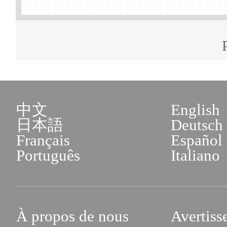
leurs parents ont/avaient
sorties du Bureau municipa
populaire de Chine).
de Beijing au Centre munic
affaires administratives :
Nanlu, District de Fengtai 
中文
English
municipal de services des a
日本語
Deutsch
Beijing).
Français
Español
Português
Italiano
4. Salle de service pour les
étrangers du sous-bureau
À propos de nous
Avertiss