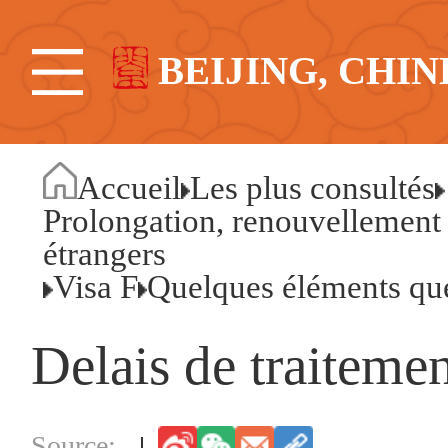
BEIJING, CHIN
Accueil
Les plus consultés
Prolongation, renouvellement 
étrangers
Visa F
Quelques éléments que
Delais de traiteme