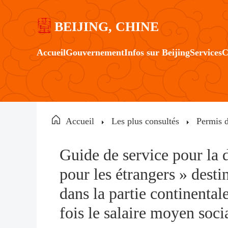
BEIJING, CHINE
Accueil
Gouvernement
Infos sur Beijing
Services
C
Accueil
Les plus consultés
Permis d
Guide de service pour la 
pour les étrangers » desti
dans la partie continental
fois le salaire moyen soci