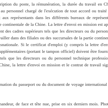
scription du poste, la rémunération, la durée du travail en 
e au personnel chargé de l'exécution de tout accord ou trait
t aux représentants dans les différents bureaux de représen
tie continentale de la Chine. La lettre d'envoi en mission est a
nt des cadres supérieurs tels que les directeurs ou du person
ailler dans des filiales ou des succursales de la partie continen
nsnationale. Si le certificat d'emploi (y compris la lettre d'
upplémentaires (portant le tampon officiel) doivent être fourni
tels que les directeurs ou du personnel technique professio
Chine, la lettre d'envoi en mission et le contrat de travail s
formation du passeport ou du document de voyage international
.
andeur, de face et tête nue, prise en six derniers mois. Phot