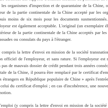
r les organismes d'inspection et de quarantaine de la Chine,
ieur de la partie continentale de la Chine accepté par les o
puis moins de six mois pour les documents susmentionnés. S'
oyeur est également acceptable. L'original (un exemplaire él
térieur de la partie continentale de la Chine acceptés par le
assades ou consulats du pays à l'étranger.
y compris la lettre d'envoi en mission de la société transnati
 officiel de l'employeur, et sans rature. Si l'employeur est
as de mauvais dossier de crédit pendant trois années consécuti
tale de la Chine, il pourra être remplacé par le certificat d'emp
 étrangers en République populaire de Chine » après l'entrée
c celui du certificat d'emploi ; en cas d'incohérence, une nouv
motion.
t d'emploi (y compris la lettre d'envoi en mission de la sociét