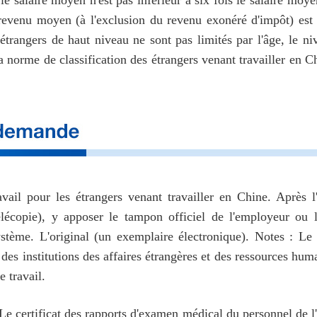
le salaire moyen n'est pas inférieur à six fois le salaire moy
revenu moyen (à l'exclusion du revenu exonéré d'impôt) est 
étrangers de haut niveau ne sont pas limités par l'âge, le ni
a norme de classification des étrangers venant travailler en Ch
il pour les étrangers venant travailler en Chine. Après l'
lécopie), y apposer le tampon officiel de l'employeur ou le
ystème. L'original (un exemplaire électronique). Notes : L
des institutions des affaires étrangères et des ressources huma
e travail.
certificat des rapports d'examen médical du personnel de l'e