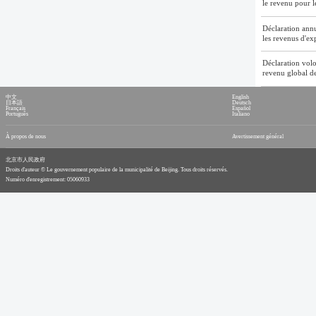
Identification
le revenu pour l
Travail
Déclaration annu
Transport
les revenus d'ex
Famille
Déclaration volo
Assurance soci
revenu global de
Hébergement
中文
English
日本語
Deutsch
Santé
Français
Español
Português
Italiano
Éducation
À propos de nous
Avertissement général
Sécurité & Just
北京市人民政府
Impôt
Droits d'auteur © Le gouvernement populaire de la municipalité de Beijing. Tous droits réservés.
Gastronomie 
Numéro d'enregistrement: 05060933