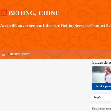
BEIJING, CHINE
Accueil
Gouvernement
Infos sur Beijing
Services
Contact
De
BEIJING, CHINE
Guides de s
Service pers
Impôt
Visa
Déclaration mens