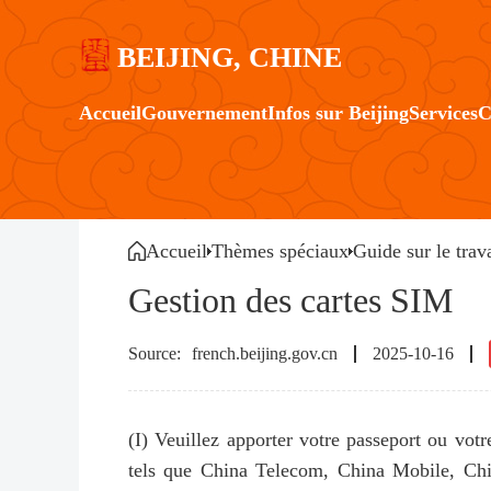
BEIJING, CHINE
Accueil
Gouvernement
Infos sur Beijing
Services
C
Accueil
Thèmes spéciaux
Guide sur le trav
Gestion des cartes SIM
french.beijing.gov.cn
2025-10-16
(I) Veuillez apporter votre passeport ou vot
tels que China Telecom, China Mobile, Chi