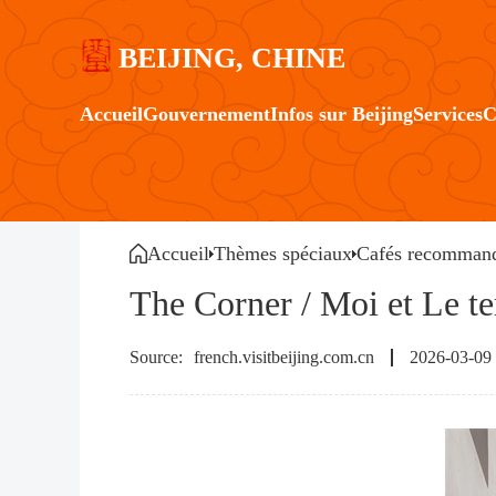
BEIJING, CHINE
Accueil
Gouvernement
Infos sur Beijing
Services
C
Accueil
Thèmes spéciaux
Cafés recommand
The Corner / Moi et Le te
french.visitbeijing.com.cn
2026-03-09