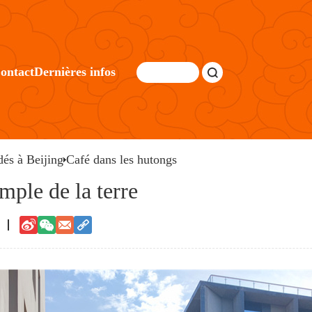
ontact
Dernières infos
és à Beijing
Café dans les hutongs
mple de la terre