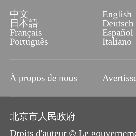
中文
English
日本語
Deutsch
Français
Español
Português
Italiano
À propos de nous
Avertiss
北京市人民政府
Droits d'auteur © Le gouverneme