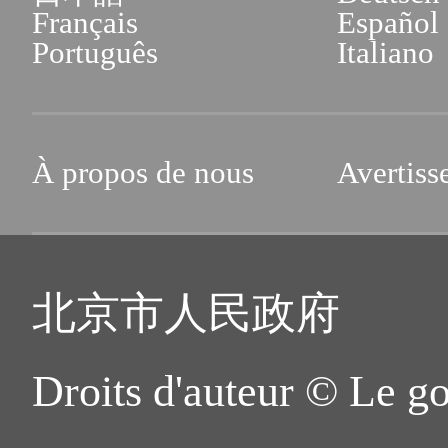
Français
Español
Português
Italiano
À propos de nous
Avertiss
北京市人民政府
Droits d'auteur © Le g