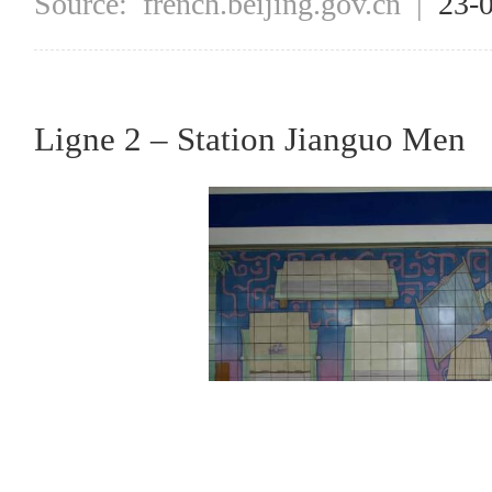
Source:
french.beijing.gov.cn
|
23-
Ligne 2 – Station Jianguo Men