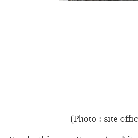
(
P
hot
o
: site offi