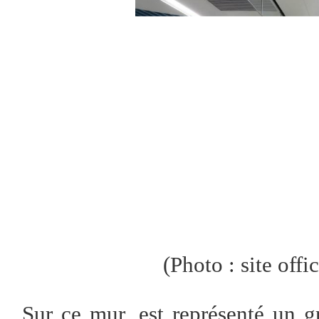
(
P
hot
o
: site offi
Sur ce mur, est représenté un g