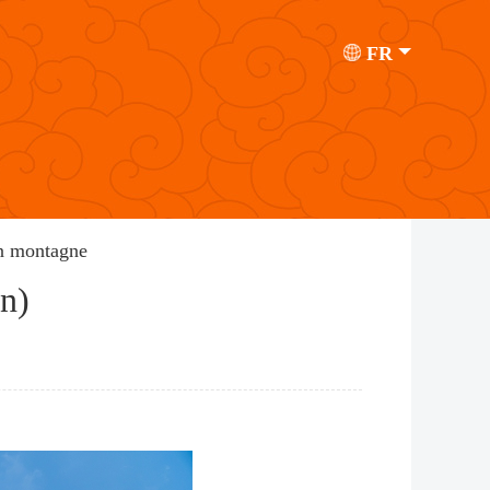
FR
n montagne
an)