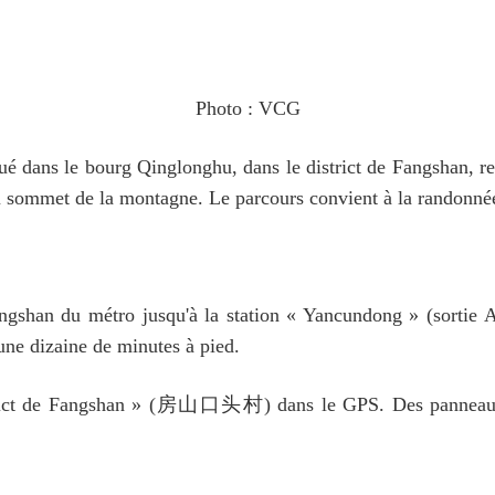
Photo : VCG
itué dans le bourg Qinglonghu, dans le district de Fangshan, r
sommet de la montagne. Le parcours convient à la randonnée e
gshan du métro jusqu'à la station « Yancundong » (sortie A)
une dizaine de minutes à pied.
istrict de Fangshan » (房山口头村) dans le GPS. Des panneaux r