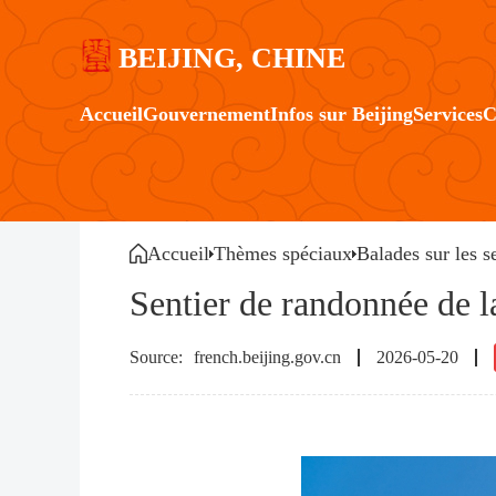
BEIJING, CHINE
Accueil
Gouvernement
Infos sur Beijing
Services
C
Accueil
Thèmes spéciaux
Balades sur les s
Sentier de randonnée de l
french.beijing.gov.cn
2026-05-20