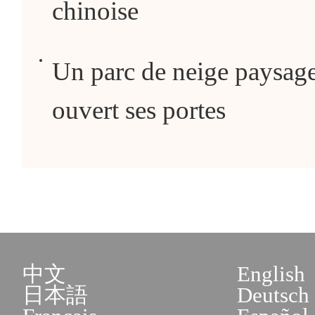
chinoise
Un parc de neige paysager
ouvert ses portes
中文
English
日本語
Deutsch