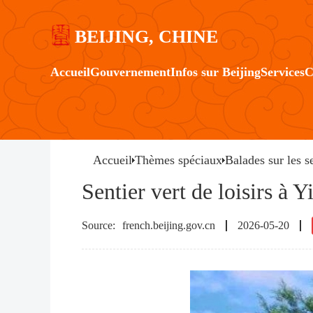
BEIJING, CHINE
Accueil
Gouvernement
Infos sur Beijing
Services
C
Accueil
Thèmes spéciaux
Balades sur les s
Sentier vert de loisirs à Y
french.beijing.gov.cn
2026-05-20