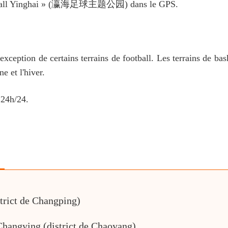
 football Yinghai » (瀛海足球主题公园) dans le GPS.
l'exception de certains terrains de football. Les terrains de bas
e et l'hiver.
 24h/24.
strict de Changping)
Changying (district de Chaoyang)