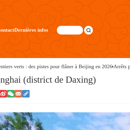
ontact
Dernières infos
entiers verts : des pistes pour flâner à Beijing en 2026
Arrêts 
inghai (district de Daxing)