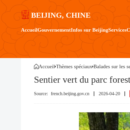
BEIJING, CHINE
Accueil
Gouvernement
Infos sur Beijing
Services
C
Accueil
Thèmes spéciaux
Balades sur les s
Sentier vert du parc fores
french.beijing.gov.cn
2026-04-20