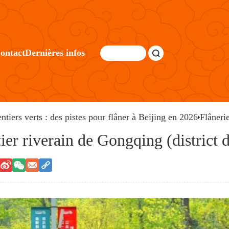
ontact
Dernières infos
entiers verts : des pistes pour flâner à Beijing en 2026
Flânerie
tier riverain de Gongqing (district