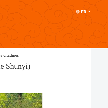
FR
s citadines
 de Shunyi)