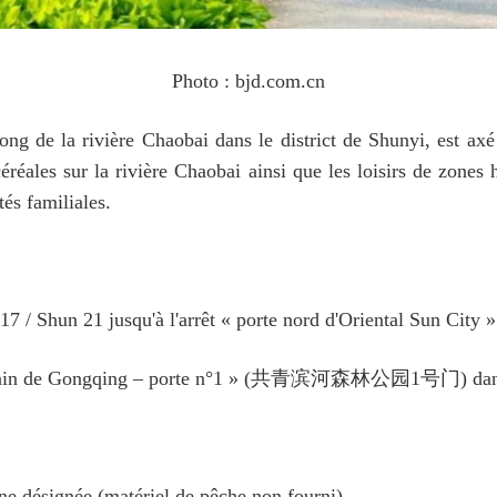
Photo : bjd.com.cn
long de la rivière Chaobai dans le district de Shunyi, est axé 
céréales sur la rivière Chaobai ainsi que les loisirs de zones
tés familiales.
 / Shun 21 jusqu'à l'arrêt « porte nord d'Oriental Sun City »
r riverain de Gongqing – porte n°1 » (共青滨河森林公园1号门) dans
ne désignée (matériel de pêche non fourni).