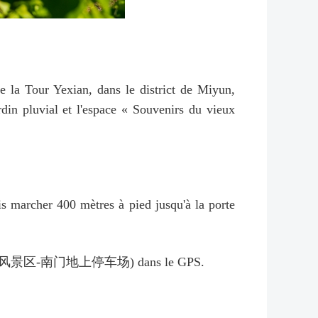
de la Tour Yexian, dans le district de Miyun,
rdin pluvial et l'espace « Souvenirs du vieux
is marcher 400 mètres à pied jusqu'à la porte
 (北京冶仙塔旅游风景区-南门地上停车场) dans le GPS.