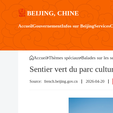
BEIJING, CHINE
Accueil
Gouvernement
Infos sur Beijing
Services
C
Accueil
Thèmes spéciaux
Balades sur les s
Sentier vert du parc cultu
french.beijing.gov.cn
2026-04-20