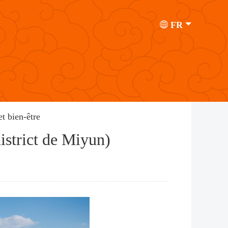
FR
et bien-être
district de Miyun)