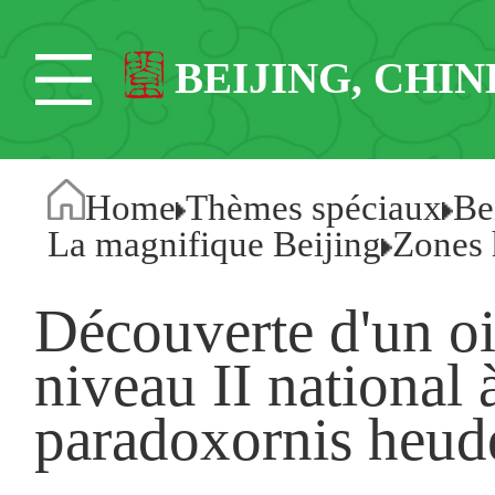
BEIJING, CHIN
Home
Thèmes spéciaux
Be
La magnifique Beijing
Zones 
Découverte d'un oi
niveau II national 
paradoxornis heud