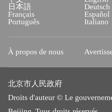
日本語
Deutsch
Français
Español
Português
Italiano
À propos de nous
Avertiss
北京市人民政府
Droits d'auteur © Le gouverneme
Beijing. Tous droits réservés.