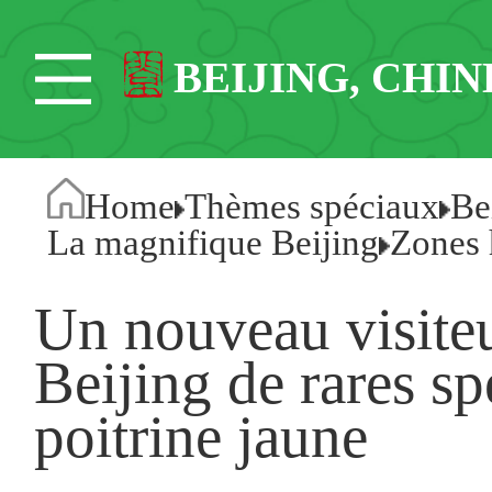
BEIJING, CHIN
Home
Thèmes spéciaux
Be
La magnifique Beijing
Zones 
Un nouveau visiteu
Beijing de rares s
poitrine jaune