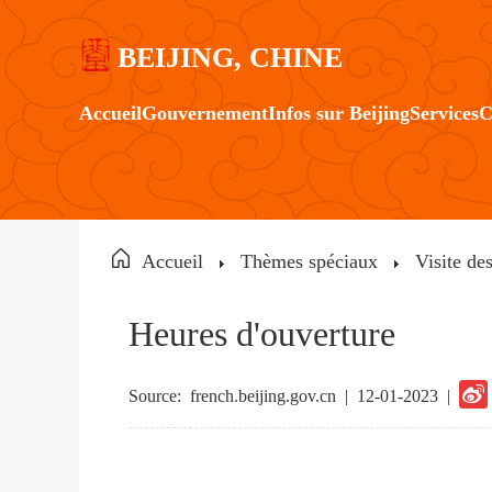
BEIJING, CHINE
Accueil
Gouvernement
Infos sur Beijing
Services
C
Accueil
Thèmes spéciaux
Visite de
Heures d'ouverture
Source:
french.beijing.gov.cn
|
12-01-2023 |