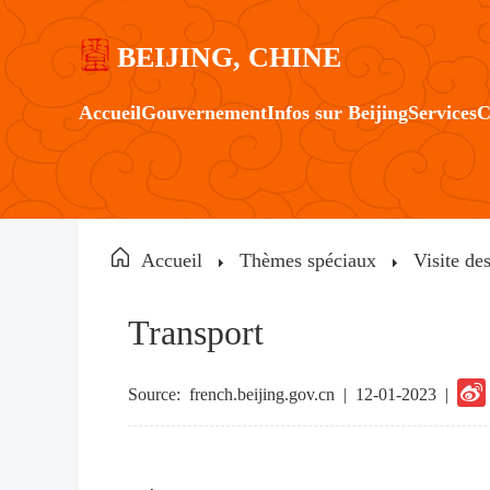
BEIJING, CHINE
Accueil
Gouvernement
Infos sur Beijing
Services
C
Accueil
Thèmes spéciaux
Visite de
Transport
Source:
french.beijing.gov.cn
|
12-01-2023 |