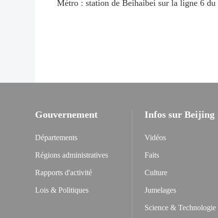
Métro : station de Beihaibei sur la ligne 6 du
Gouvernement
Infos sur Beijing
Départements
Vidéos
Régions administratives
Faits
Rapports d'activité
Culture
Lois & Politiques
Jumelages
Science & Technologie