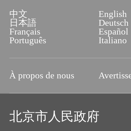
中文
English
日本語
Deutsch
Français
Español
Português
Italiano
À propos de nous
Avertiss
北京市人民政府