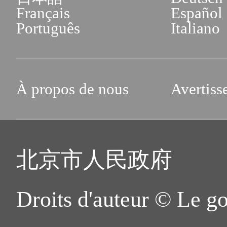
Français
Español
Português
Italiano
À propos de nous
Avertiss
北京市人民政府
Droits d'auteur © Le g