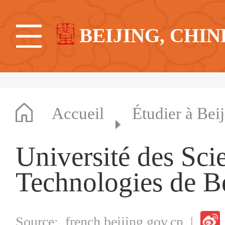
BEIJING, CHIN
Accueil
Étudier à Bei
Université des Sci
Technologies de B
Source:
french.beijing.gov.cn
|