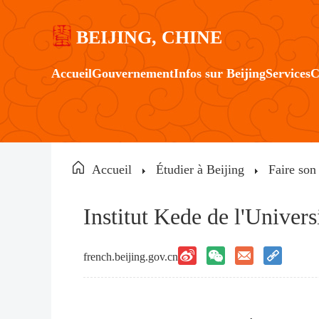
BEIJING, CHINE
Accueil
Gouvernement
Infos sur Beijing
Services
C
Accueil
Étudier à Beijing
Faire son
Institut Kede de l'Univers
french.beijing.gov.cn