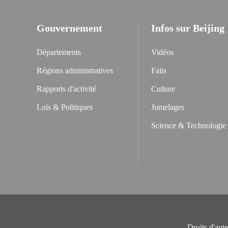
Gouvernement
Infos sur Beijing
Départements
Vidéos
Régions administratives
Faits
Rapports d'activité
Culture
Lois & Politiques
Jumelages
Science & Technologie
Droits d'aut