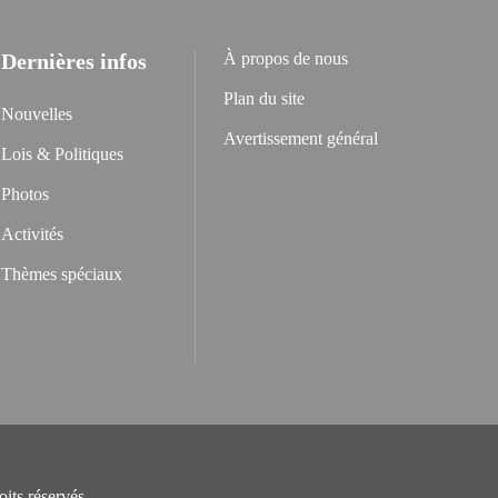
Dernières infos
À propos de nous
Plan du site
Nouvelles
Avertissement général
Lois & Politiques
Photos
Activités
Thèmes spéciaux
its réservés.