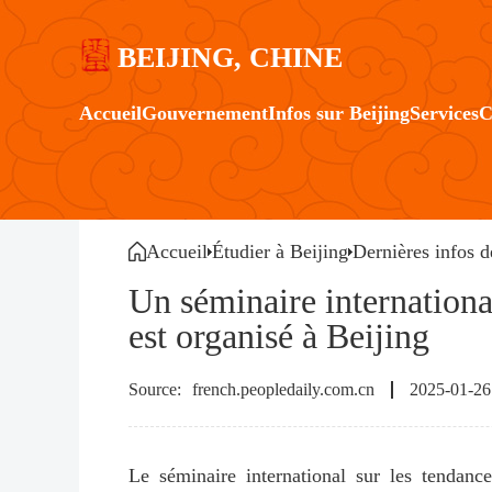
BEIJING, CHINE
Accueil
Gouvernement
Infos sur Beijing
Services
C
Accueil
Étudier à Beijing
Dernières infos d
Un séminaire internationa
est organisé à Beijing
french.peopledaily.com.cn
2025-01-26
Le séminaire international sur les tendance