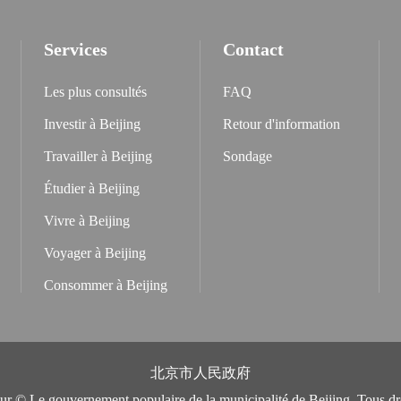
Services
Contact
Les plus consultés
FAQ
Investir à Beijing
Retour d'information
Travailler à Beijing
Sondage
Étudier à Beijing
Vivre à Beijing
Voyager à Beijing
Consommer à Beijing
北京市人民政府
eur © Le gouvernement populaire de la municipalité de Beijing. Tous dro