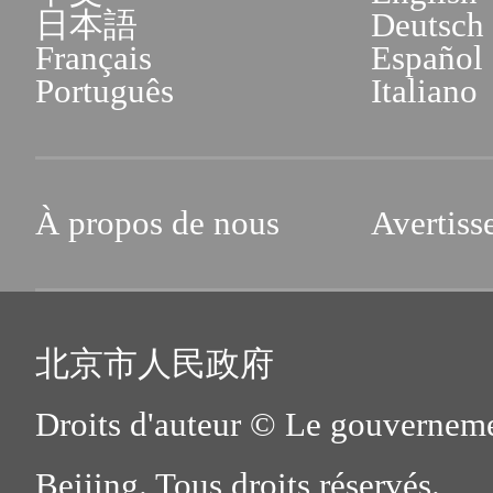
日本語
Deutsch
Français
Español
Português
Italiano
À propos de nous
Avertiss
北京市人民政府
Droits d'auteur © Le gouverneme
Beijing. Tous droits réservés.