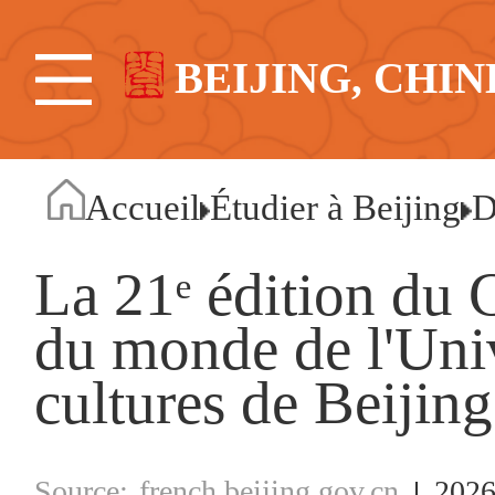
BEIJING, CHIN
Accueil
Étudier à Beijing
D
La 21ᵉ édition du 
du monde de l'Univ
cultures de Beijing
french.beijing.gov.cn
2026