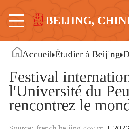
BEIJING, CHIN
Accueil
Étudier à Beijing
D
Festival internation
l'Université du Pe
rencontrez le mon
french.beijing.gov.cn
2026