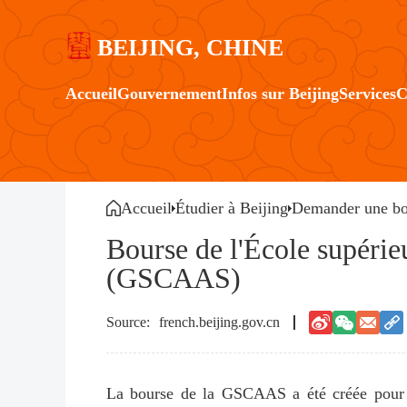
BEIJING, CHINE
Accueil
Gouvernement
Infos sur Beijing
Services
C
Accueil
Étudier à Beijing
Demander une bo
Bourse de l'École supérie
(GSCAAS)
french.beijing.gov.cn
La bourse de la GSCAAS a été créée pour fin