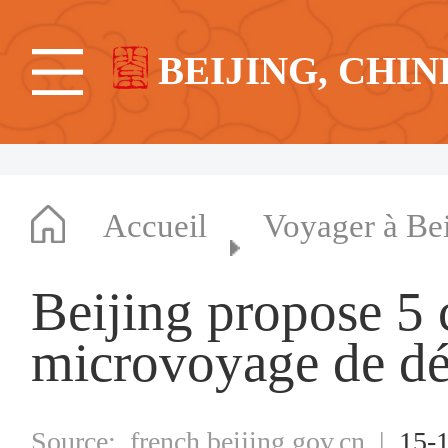
BEIJING, CHIN
Accueil
Voyager à Bei
Beijing propose 5 c
microvoyage de déc
Source:
french.beijing.gov.cn
|
15-