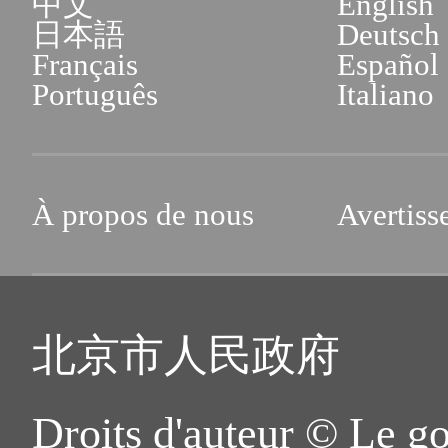
中文
English
日本語
Deutsch
Français
Español
Português
Italiano
À propos de nous
Avertiss
北京市人民政府
Droits d'auteur © Le g