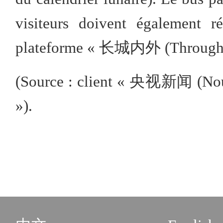
visiteurs doivent également r
plateforme « 长城内外 (Throughou
(Source : client « 央视新闻 (Nouve
»).