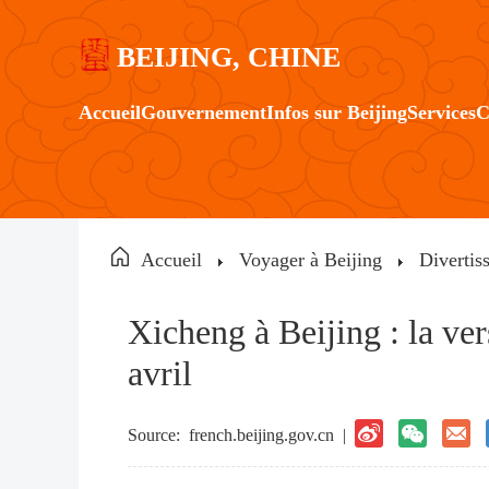
BEIJING, CHINE
Accueil
Gouvernement
Infos sur Beijing
Services
C
Accueil
Voyager à Beijing
Divertis
Xicheng à Beijing : la ve
avril
Source:
french.beijing.gov.cn
|