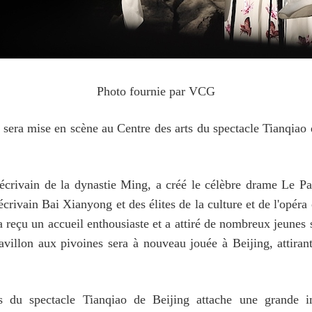
Photo fournie par VCG
sera mise en scène au Centre des arts du spectacle Tianqiao 
crivain de la dynastie Ming, a créé le célèbre drame Le Pav
 écrivain Bai Xianyong et des élites de la culture et de l'opér
a reçu un accueil enthousiaste et a attiré de nombreux jeune
avillon aux pivoines sera à nouveau jouée à Beijing, attira
s du spectacle Tianqiao de Beijing attache une grande i