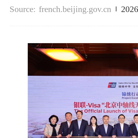
french.beijing.gov.cn
2026