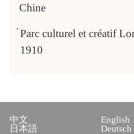
Chine
Parc culturel et créatif L
1910
中文
English
日本語
Deutsch